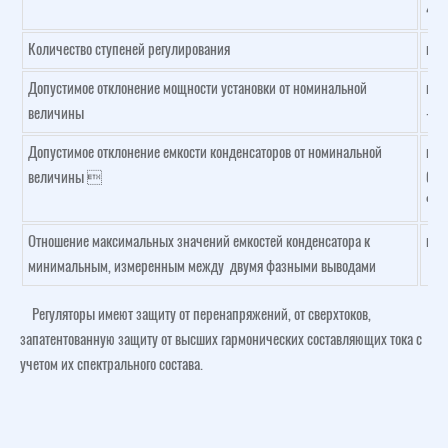
40;
Количество ступеней регулирования
не 
Допустимое отклонение мощности установки от номинальной
не 
величины
-5,
Допустимое отклонение емкости конденсаторов от номинальной
не
величины 
бол
% 
Отношение максимальных значений емкостей конденсатора к
не 
минимальным, измеренным между двумя фазными выводами
Регуляторы имеют защиту от перенапряжений, от сверхтоков,
запатентованную защиту от высших гармонических составляющих тока с
учетом их спектрального состава.