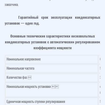
заказчика.
Гарантийный срок эксплуатации конденсаторных
установок — один год.
Основные технические характеристики низковольтных
конденсаторных установок с автоматическим регулированием
коэффициента мощности
Номинальное напряжение
0,4
Номинальная частота
50 
Количество фаз 
3 шт
Номинальная мощность установки 
от 
кВА
Единичная мощность ступени регулирования
5; 1