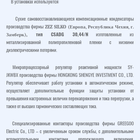
В установках используются:
Сухие самовосстанавливающиеся компенсационные конденсаторы
ZEZ
SILKO
(Европа, Республика Чехия, г.
производства фирмы
Замберк)
, тип CSADG 30,44/N
изготовленные из
металлизированной полипропиленовой пленки с низкими
диэлектрическими потерями.
Микропроцессорный регулятор реактивной мощности SY-
JKWBX производства фирмы HONGKONG SHENGYE INVESTMENT CO., LTD.
Регулятор обеспечивает работу установки в автоматическом режиме,
осуществляет дополнительные функции защиты установки от
превышения настроенных величин перенапряжения и тока перегрузки, а
также от высших гармонических составляющих тока.
Специализированные контакторы производства фирмы GREEGOO
Electric Co., LTD – с увеличенным сроком службы, с дополнительными
вспомогательными контактами опережающего включения,